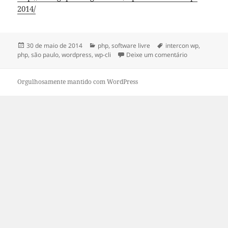
2014/
Publicado
Categorias
Tags
30 de maio de 2014
php
,
software livre
intercon wp
,
em
em Slides da 
php
,
são paulo
,
wordpress
,
wp-cli
Deixe um comentário
Orgulhosamente mantido com WordPress