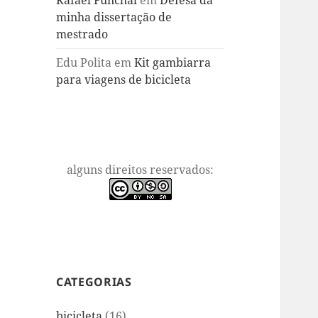
Rafael Funchal
em
Defesa da
minha dissertação de
mestrado
Edu Polita
em
Kit gambiarra
para viagens de bicicleta
alguns direitos reservados:
CATEGORIAS
bicicleta
(16)