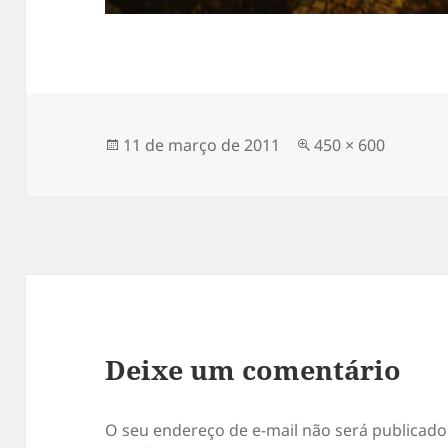
Publicado
Tamanho
11 de março de 2011
450 × 600
em
original
Deixe um comentário
O seu endereço de e-mail não será publicado